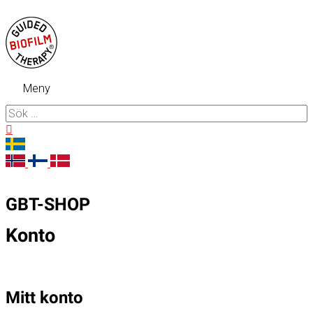
Hoppa
till
innehåll
Meny
Meny
Sök
efter:
Sök
GBT-SHOP
Konto
Mitt konto