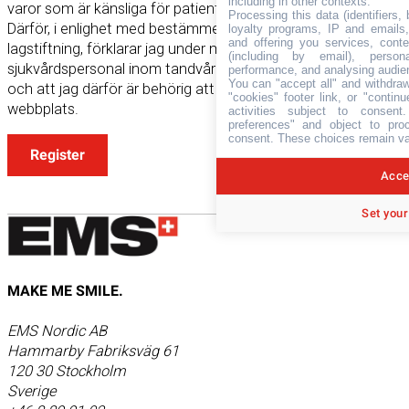
including in other contexts.
varor som är känsliga för patientens hälsa och säkerhet.
Processing this data (identifiers,
Därför, i enlighet med bestämmelserna i gällande
loyalty programs, IP and emails, 
and offering you services, cont
lagstiftning, förklarar jag under mitt ansvar att jag är
(including by email), person
sjukvårdspersonal inom tandvårds- och tandteknikersektorn
performance, and analysing audie
You can "accept all" and withdraw
och att jag därför är behörig att se innehållet på denna
"cookies" footer link, or "contin
webbplats.
activities subject to consen
preferences" and object to proc
consent. These choices remain val
Register
Accep
Set your
MAKE ME SMILE.
EMS Nordic AB
Hammarby Fabriksväg 61
120 30 Stockholm
Sverige