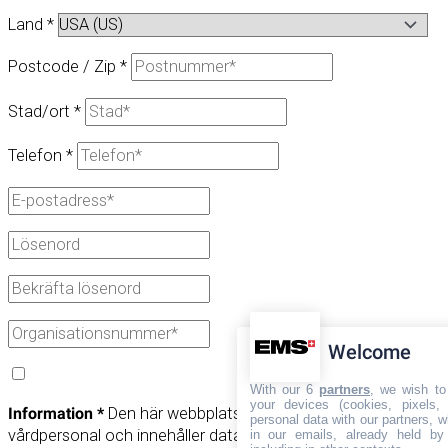
Land
*
Postcode / Zip
*
Stad/ort
*
Telefon
*
Welcome
With our 6
partners
, we wish to
your devices (cookies, pixels,
Information
*
Den här webbplatsen är endast reserverad för
personal data with our partners, w
vårdpersonal och innehåller data, produktinformation och
in our emails, already held by