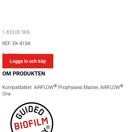
1 833,00
SEK
REF:
EK-410A
2 i lager
Logga in och köp
OM
PRODUKTEN
®
®
Kompatibilitet: AIRFLOW
Prophylaxis Master, AIRFLOW
One