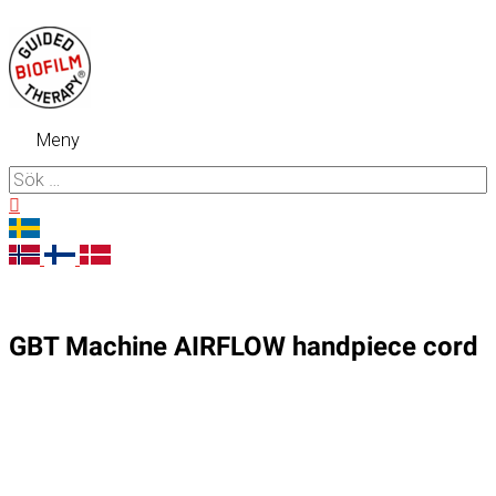
Hoppa
till
innehåll
Meny
Meny
Sök
efter:
Sök
GBT Machine AIRFLOW handpiece cord