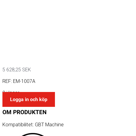
5 628,25
SEK
REF:
EM-1007A
9 i lager
Logga in och köp
OM
PRODUKTEN
Kompatibilitet: GBT Machine