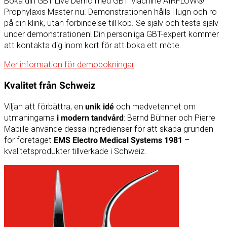
Boka din GBT Live Demo med GBT Machine AIRFLOW®
Prophylaxis Master nu. Demonstrationen hålls i lugn och ro
på din klink, utan förbindelse till köp. Se själv och testa själv
under demonstrationen! Din personliga GBT-expert kommer
att kontakta dig inom kort för att boka ett möte.
Mer information för demobokningar
Kvalitet från Schweiz
Viljan att förbättra, en
unik idé
och medvetenhet om
utmaningarna
i modern tandvård
: Bernd Bühner och Pierre
Mabille använde dessa ingredienser för att skapa grunden
för företaget
EMS Electro Medical Systems 1981
–
kvalitetsprodukter tillverkade i Schweiz.