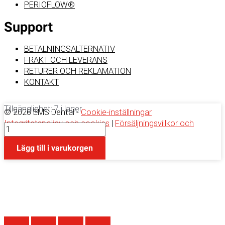
PERIOFLOW®
Support
BETALNINGSALTERNATIV
FRAKT OCH LEVERANS
RETURER OCH REKLAMATION
KONTAKT
Tillgänglighet:
7 i lager
© 2026 EMS Dental -
Cookie-inställningar
Integritetspolicy och cookies
|
Försäljningsvillkor och
GBT
bestämmelser
Visigate
0
Lägg till i varukorgen
-
small
mängd