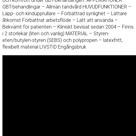
och komfort under GBT-behandlingen. APPLIKATIONER –
GBT-behandlingar – Allmän tandvård HUVUDFUNKTIONER –
Läpp- och kindupprullare – Förbättrad synlighet – Lättare
åtkomst Förbättrat arbetsflöde – Lätt att använda –
Bekvämt för patienten – Kliniskt bevisat sedan 2004 – Finns
i 2 storlekar (liten och vanlig) MATERIAL – Styren-
eten/butylen-styren (SEBS) och polypropen – latexfritt,
flexibelt material LIVSTID Engångsbruk