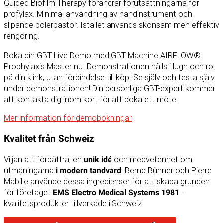
Guided Biofilm Therapy förändrar förutsättningarna för
profylax. Minimal användning av handinstrument och
slipande polerpastor. Istället används skonsam men effektiv
rengöring.
Boka din GBT Live Demo med GBT Machine AIRFLOW®
Prophylaxis Master nu. Demonstrationen hålls i lugn och ro
på din klink, utan förbindelse till köp. Se själv och testa själv
under demonstrationen! Din personliga GBT-expert kommer
att kontakta dig inom kort för att boka ett möte.
Mer information för demobokningar
Kvalitet från Schweiz
Viljan att förbättra, en
unik idé
och medvetenhet om
utmaningarna
i modern tandvård
: Bernd Bühner och Pierre
Mabille använde dessa ingredienser för att skapa grunden
för företaget
EMS Electro Medical Systems 1981
–
kvalitetsprodukter tillverkade i Schweiz.