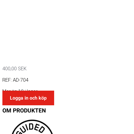
400,00
SEK
REF:
AD-704
Mer än 10 i lager
Logga in och köp
OM
PRODUKTEN