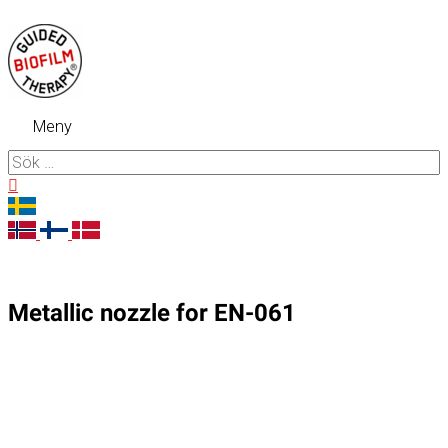
Hoppa
till
innehåll
Meny
Meny
Sök
efter:
Sök
Metallic nozzle for EN-061