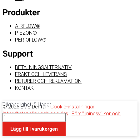
Produkter
AIRFLOW®
PIEZON®
PERIOFLOW®
Support
BETALNINGSALTERNATIV
FRAKT OCH LEVERANS
RETURER OCH REKLAMATION
KONTAKT
Tillgänglighet:
5 i lager
© 2026 EMS Dental -
Cookie-inställningar
Integritetspolicy och cookies
|
Försäljningsvillkor och
O-
bestämmelser
ring
0
Lägg till i varukorgen
for
AIRFLOW