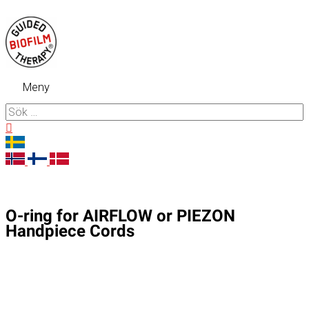
Hoppa
till
innehåll
Meny
Meny
Sök
efter:
Sök
O-ring for AIRFLOW or PIEZON
Handpiece Cords