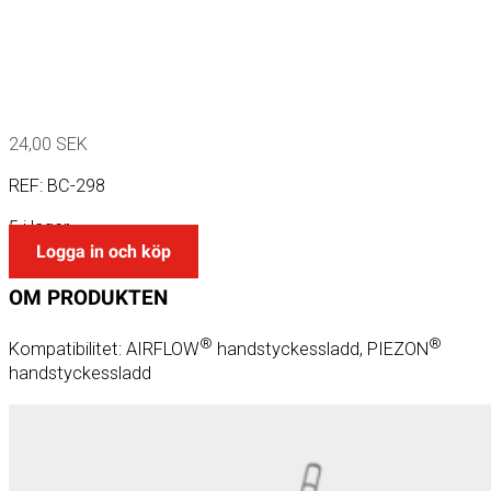
24,00
SEK
REF:
BC-298
5 i lager
Logga in och köp
OM
PRODUKTEN
®
®
Kompatibilitet: AIRFLOW
handstyckessladd, PIEZON
handstyckessladd