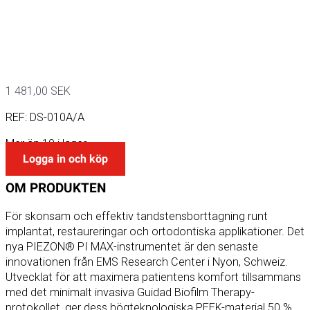
1 481,00
SEK
REF:
DS-010A/A
Mer än 10 i lager
Logga in och köp
OM
PRODUKTEN
För skonsam och effektiv tandstensborttagning runt
implantat, restaureringar och ortodontiska applikationer. Det
nya PIEZON® PI MAX-instrumentet är den senaste
innovationen från EMS Research Center i Nyon, Schweiz.
Utvecklat för att maximera patientens komfort tillsammans
med det minimalt invasiva Guidad Biofilm Therapy-
protokollet, ger dess högteknologiska PEEK-material 50 %