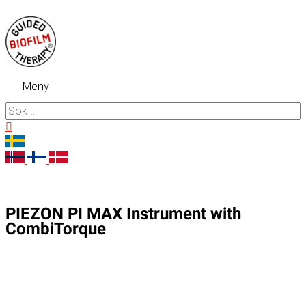
Hoppa
till
innehåll
Meny
Meny
Sök
efter:
Sök
PIEZON PI MAX Instrument with
CombiTorque