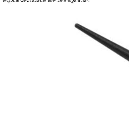
erbjudanden, rabatter eller befintliga avtal.