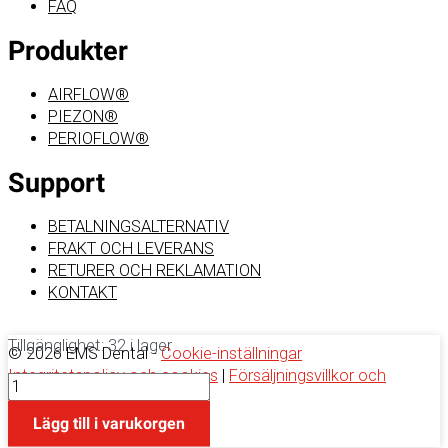
FAQ
Produkter
AIRFLOW®
PIEZON®
PERIOFLOW®
Support
BETALNINGSALTERNATIV
FRAKT OCH LEVERANS
RETURER OCH REKLAMATION
KONTAKT
Tillgänglighet:
32 i lager
© 2026 EMS Dental -
Cookie-inställningar
Integritetspolicy och cookies
|
Försäljningsvillkor och
PIEZON
bestämmelser
PI
0
Lägg till i varukorgen
MAX